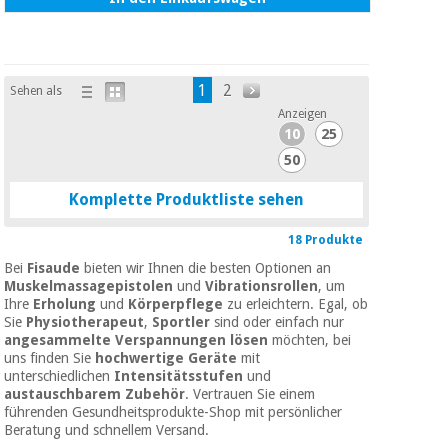
1
2
Sehen als
Anzeigen
10
25
50
Komplette Produktliste sehen
18 Produkte
Bei
Fisaude
bieten wir Ihnen die besten Optionen an
Muskelmassagepistolen
und
Vibrationsrollen
, um
Ihre
Erholung
und
Körperpflege
zu erleichtern. Egal, ob
Sie
Physiotherapeut
,
Sportler
sind oder einfach nur
angesammelte Verspannungen lösen
möchten, bei
uns finden Sie
hochwertige Geräte
mit
unterschiedlichen
Intensitätsstufen
und
austauschbarem Zubehör
. Vertrauen Sie einem
führenden Gesundheitsprodukte-Shop mit persönlicher
Beratung und schnellem Versand.