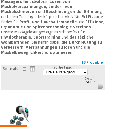
Massagerollen
, ideal zum
Lösen von
Medizinische
Traditionelle
Muskelverspannungen
,
Lindern von
ausrüstung
chinesische
Muskelschmerzen
und
Beschleunigen der Erholung
medizin
nach dem Training oder körperlicher Aktivität. Bei
Fisaude
Nachricht
Angebote
finden Sie
Profi- und Haushaltsmodelle
, die
Effizienz,
Ergonomie und Spitzentechnologie vereinen
.
Traditionelle
Klinische
Unsere Massagelösungen eignen sich perfekt für
chinesische
möbel
Physiotherapie
,
Sporttraining
und
das tägliche
medizin
Outlet
Angebote
Wohlbefinden
. Sie helfen dabei,
die Durchblutung zu
verbessern
,
Verspannungen zu lösen
und
die
Therapeutische
Muskelbeweglichkeit zu optimieren
.
schränke
Klinische
möbel
18 Produkte
Fisaude
Outlet
Sortiert nach
Essentielles
Tech
Sehen als
schutzmaterial
Academy
für
Seite
1
Therapeutische
von 2
coronaviren
schränke
Fisaude
Aerobic,
Tech
fitness
Essentielles
Academy
und
schutzmaterial
pilates
für
coronaviren