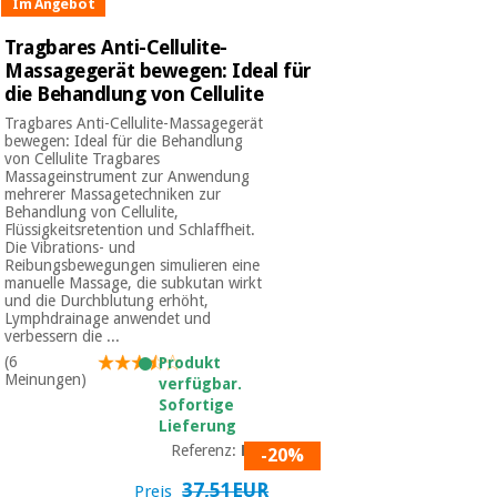
Sport
Im Angebot
und
spiele
Tragbares Anti-Cellulite-
Aerobic,
Massagegerät bewegen: Ideal für
fitness
die Behandlung von Cellulite
und
Sanitärkleiderschränke
pilates
Tragbares Anti-Cellulite-Massagegerät
bewegen: Ideal für die Behandlung
Veterinärmedizin
von Cellulite Tragbares
Massageinstrument zur Anwendung
Sport
mehrerer Massagetechniken zur
Orthopädie
und
Behandlung von Cellulite,
Flüssigkeitsretention und Schlaffheit.
spiele
Die Vibrations- und
Chirurgische
Reibungsbewegungen simulieren eine
instrumente
manuelle Massage, die subkutan wirkt
und die Durchblutung erhöht,
Sanitärkleiderschränke
(ausverkauf)
Lymphdrainage anwendet und
verbessern die ...
(6
Produkt
Veterinärmedizin
Meinungen)
verfügbar.
Sofortige
Lieferung
Orthopädie
Referenz:
P05
-20%
37,51EUR
Preis