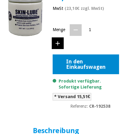
Medizinische
Traditionelle
MwSt
(23,10€ zzgl. MwSt)
ausrüstung
chinesische
medizin
Nachricht
Angebote
Traditionelle
Menge
Klinische
chinesische
möbel
medizin
Outlet
Angebote
Therapeutische
schränke
Klinische
In den
möbel
Einkaufswagen
Fisaude
Outlet
Essentielles
Tech
schutzmaterial
Academy
Produkt verfügbar.
für
Therapeutische
Sofortige Lieferung
coronaviren
schränke
* Versand 15,51€
Fisaude
Aerobic,
Tech
Referenz:
CR-192538
fitness
Essentielles
Academy
und
schutzmaterial
pilates
für
coronaviren
Beschreibung