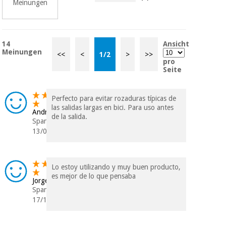
Meinungen
Chirurgische
instrumente
(ausverkauf)
14
Ansicht
Meinungen
<<
<
1
/
2
>
>>
pro
Seite
Perfecto para evitar rozaduras típicas de
las salidas largas en bici. Para uso antes
Andreu
de la salida.
Spanien
13/05/2026
Lo estoy utilizando y muy buen producto,
es mejor de lo que pensaba
Jorge
Spanien
17/12/2025