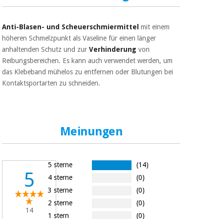
Sport
und
spiele
Aerobic,
Anti-Blasen- und Scheuerschmiermittel
mit einem
fitness
höheren Schmelzpunkt als Vaseline für einen länger
und
Sanitärkleiderschränke
anhaltenden Schutz und zur
Verhinderung
von
pilates
Reibungsbereichen. Es kann auch verwendet werden, um
Veterinärmedizin
das Klebeband mühelos zu entfernen oder Blutungen bei
Sport
Kontaktsportarten zu schneiden.
Orthopädie
und
spiele
Chirurgische
instrumente
Meinungen
Sanitärkleiderschränke
(ausverkauf)
Veterinärmedizin
5 sterne
(14)
5
4 sterne
(0)
3 sterne
(0)
Orthopädie
2 sterne
(0)
14
1 stern
(0)