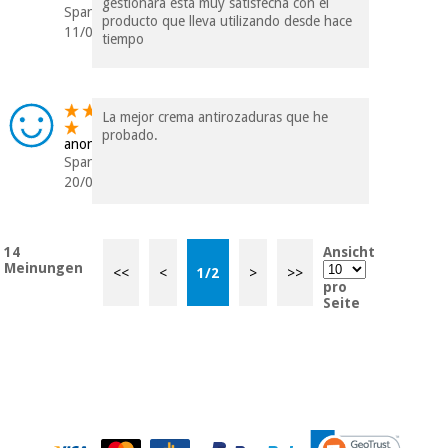
gestionara está muy satisfecha con el
Spanien
producto que lleva utilizando desde hace
11/04/2023
tiempo
La mejor crema antirozaduras que he
probado.
anonym
Spanien
20/02/2023
14
Ansicht
Meinungen
<<
<
1
/
2
>
>>
pro
Seite