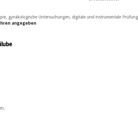
opie, gynäkologische Untersuchungen, digitale und instrumentale Prüf
ahren
angegeben
ilube
en.