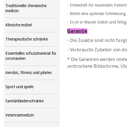
- Entwickelt für maximalen Patien
Traditionelle chinesische
medizin
- Bietet eine optimale Schmierung 
- Es ist in Wasser löslich und fettig
Klinische möbel
Garantie
Therapeutische schränke
- Die Zusätze sind nicht fung
-
Verbrauchs
Zubehör
von di
Essentielles schutzmaterial für
coronaviren
* Die Garantien werden imm
zerbrochene Bildschirme, Ü
Aerobic, fitness und pilates
Sport und spiele
Sanitärkleiderschränke
Veterinärmedizin