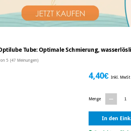
r Optilube Tube: Optimale Schmierung, wasserlösli
von 5
(47 Meinungen)
4,40€
Inkl. MwSt
Menge
In den Ein