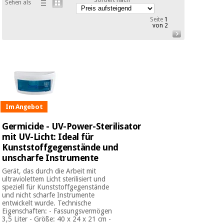
Sehen als
Medizinische
Traditionelle
ausrüstung
chinesische
Seite
1
von 2
medizin
Nachricht
Angebote
Traditionelle
Klinische
chinesische
möbel
medizin
Outlet
Angebote
Therapeutische
schränke
Klinische
Im Angebot
möbel
Fisaude
Outlet
Essentielles
Tech
Germicide - UV-Power-Sterilisator
schutzmaterial
Academy
mit UV-Licht: Ideal für
für
Therapeutische
Kunststoffgegenstände und
coronaviren
schränke
unscharfe Instrumente
Fisaude
Gerät, das durch die Arbeit mit
Aerobic,
Tech
ultraviolettem Licht sterilisiert und
fitness
Essentielles
Academy
speziell für Kunststoffgegenstände
und
schutzmaterial
und nicht scharfe Instrumente
pilates
entwickelt wurde. Technische
für
Eigenschaften: - Fassungsvermögen
coronaviren
3,5 Liter - Größe: 40 x 24 x 21 cm -