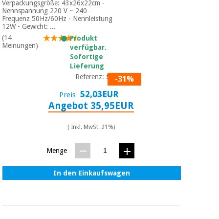
Sport
Verpackungsgröße: 43x26x22cm -
und
Nennspannung 220 V ~ 240 -
spiele
Frequenz 50Hz/60Hz - Nennleistung
Aerobic,
12W - Gewicht: ...
fitness
(14
Produkt
und
Sanitärkleiderschränke
Meinungen)
verfügbar.
pilates
Sofortige
Lieferung
Veterinärmedizin
Referenz:
S02
-31%
Sport
Orthopädie
und
52,03EUR
Preis
spiele
Angebot 35,95EUR
Chirurgische
instrumente
( Inkl. MwSt. 21%)
Sanitärkleiderschränke
(ausverkauf)
Menge
Veterinärmedizin
In den Einkaufswagen
Orthopädie