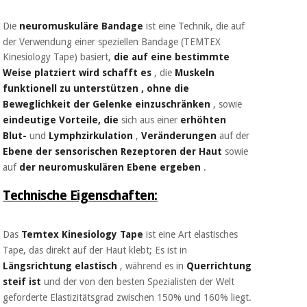
Sport
und
spiele
Die
neuromuskuläre Bandage
ist eine Technik, die auf
Aerobic,
der Verwendung einer speziellen Bandage (TEMTEX
fitness
Kinesiology Tape) basiert,
die auf eine bestimmte
und
Sanitärkleiderschränke
pilates
Weise platziert wird
schafft es
,
die
Muskeln
funktionell zu unterstützen
, ohne die
Veterinärmedizin
Beweglichkeit der Gelenke einzuschränken
, sowie
Sport
eindeutige Vorteile, die
sich aus einer
erhöhten
Orthopädie
und
Blut-
und
Lymphzirkulation
,
Veränderungen
auf der
spiele
Ebene der sensorischen Rezeptoren der Haut
sowie
Chirurgische
auf
der neuromuskulären Ebene ergeben
.
instrumente
Sanitärkleiderschränke
(ausverkauf)
Technische Eigenschaften:
Veterinärmedizin
Das
Temtex Kinesiology Tape
ist eine Art elastisches
Tape, das direkt auf der Haut klebt; Es ist in
Längsrichtung
elastisch
, während es in
Querrichtung
Orthopädie
steif ist
und der von den besten Spezialisten der Welt
geforderte Elastizitätsgrad zwischen 150% und 160% liegt.