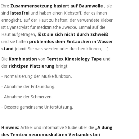
Chirurgische
Ihre
Zusammensetzung
basiert auf Baumwolle
, sie
instrumente
sind
latexfrei
und haben einen Klebstoff, der es ihnen
(ausverkauf)
ermöglicht, auf der Haut zu haften; der verwendete Kleber
ist Cyanacrylat für medizinische Zwecke. Einmal auf die
Haut aufgetragen,
löst sie sich nicht durch Schweiß
und sie halten
problemlos dem Eintauchen in Wasser
stand
(damit Sie nass werden oder duschen können, ...).
Die
Kombination
von
Temtex Kinesiology Tape
und
der
richtigen Platzierung
bringt:
- Normalisierung der Muskelfunktion.
- Abnahme der Entzündung.
- Abnahme der Schmerzen.
- Bessere gemeinsame Unterstützung.
Hinweis:
Artikel und informative Studie über die
„A
dung
des
Temtex
neuromuskulären Verbandes bei