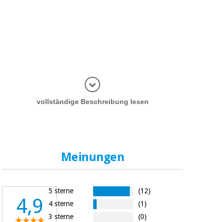
Informatio
vollständige Beschreibung lesen
Meinungen
5 sterne
(12)
4,9
4 sterne
(1)
3 sterne
(0)