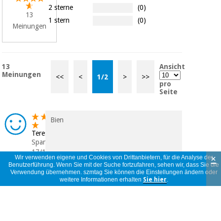
2 sterne
(0)
13
1 stern
(0)
Meinungen
13
Ansicht
Meinungen
<<
<
1
/
2
>
>>
pro
Seite
Bien
Teresa
Spanien
17/11/2025
×
Wir verwenden eigene und Cookies von Drittanbietern, für die Analyse der
Benutzerführung. Wenn Sie mit der Suche fortzufahren, sehen wir, dass Sie die
Verwendung übernehmen. szmtag Sie können die Einstellungen ändern oder
weitere Informationen erhalten
Sie hier
.
Calidad
Jose Luis
Spanien
03/08/2025