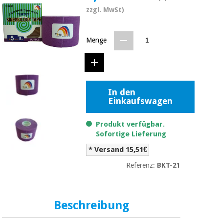
Medizinische
Traditionelle
zzgl. MwSt)
ausrüstung
chinesische
medizin
Nachricht
Angebote
Menge
Traditionelle
Klinische
chinesische
möbel
medizin
Outlet
Angebote
Therapeutische
In den
schränke
Klinische
Einkaufswagen
möbel
Fisaude
Outlet
Essentielles
Tech
Produkt verfügbar.
schutzmaterial
Academy
Sofortige Lieferung
für
Therapeutische
coronaviren
schränke
* Versand 15,51€
Fisaude
Referenz:
BKT-21
Aerobic,
Tech
fitness
Essentielles
Academy
und
schutzmaterial
pilates
für
Beschreibung
coronaviren