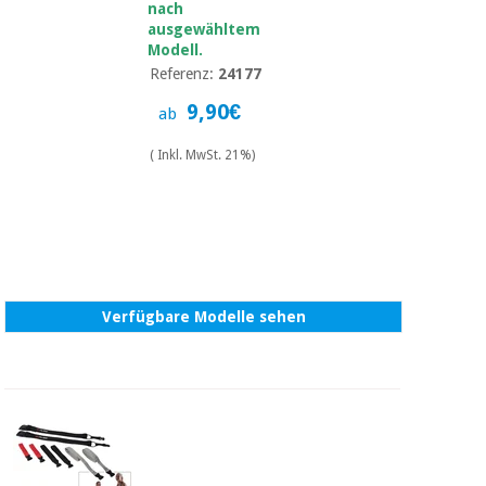
Sport
nach
und
ausgewähltem
spiele
Aerobic,
Modell.
fitness
Referenz:
24177
und
Sanitärkleiderschränke
9,90€
ab
pilates
Veterinärmedizin
( Inkl. MwSt. 21%)
Sport
Orthopädie
und
spiele
Chirurgische
instrumente
Sanitärkleiderschränke
(ausverkauf)
Verfügbare Modelle sehen
Veterinärmedizin
Orthopädie