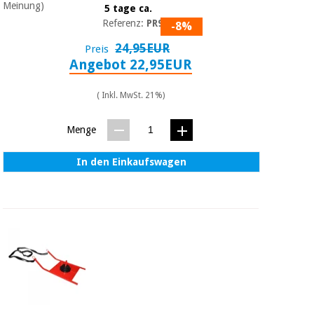
Meinung)
5 tage ca.
Referenz:
PR99
-8%
24,95EUR
Preis
Angebot 22,95EUR
( Inkl. MwSt. 21%)
Menge
In den Einkaufswagen