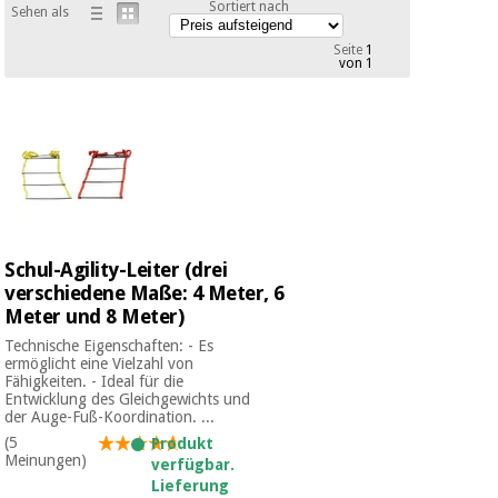
Sortiert nach
Sehen als
Medizinische
Traditionelle
ausrüstung
chinesische
Seite
1
medizin
von 1
Nachricht
Angebote
Traditionelle
Klinische
chinesische
möbel
medizin
Outlet
Angebote
Therapeutische
schränke
Klinische
möbel
Fisaude
Outlet
Essentielles
Schul-Agility-Leiter (drei
Tech
schutzmaterial
Academy
verschiedene Maße: 4 Meter, 6
für
Therapeutische
Meter und 8 Meter)
coronaviren
schränke
Technische Eigenschaften: - Es
Fisaude
ermöglicht eine Vielzahl von
Fähigkeiten. - Ideal für die
Aerobic,
Tech
Entwicklung des Gleichgewichts und
fitness
Essentielles
Academy
der Auge-Fuß-Koordination. ...
und
schutzmaterial
(5
pilates
Produkt
für
Meinungen)
verfügbar.
coronaviren
Lieferung