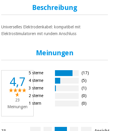
Sport
und
Beschreibung
spiele
Aerobic,
fitness
und
Sanitärkleiderschränke
Universelles Elektrodenkabel: kompatibel mit
pilates
Elektrostimulatoren mit rundem Anschluss
Veterinärmedizin
Sport
Meinungen
Orthopädie
und
spiele
Chirurgische
5 sterne
(17)
instrumente
4,7
Sanitärkleiderschränke
(ausverkauf)
4 sterne
(5)
3 sterne
(1)
2 sterne
(0)
Veterinärmedizin
23
1 stern
(0)
Meinungen
Orthopädie
23
Ansicht