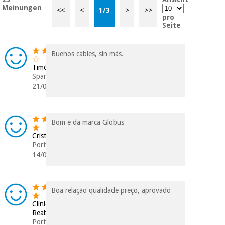
Chirurgische
Meinungen
<<
<
1
/
3
>
>>
instrumente
pro
Seite
(ausverkauf)
Buenos cables, sin más.
Timón
Spanien
21/07/2026
Bom e da marca Globus
Cristina
Portugal
14/03/2026
Boa relação qualidade preço, aprovado
Clinica
Reabilitação
Portugal