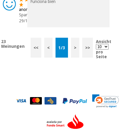
Funciona bien
anonym
Spanien
29/10/2023
23
Ansicht
Meinungen
<<
<
1
/
3
>
>>
pro
Seite