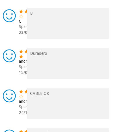
B
C
Spanien
23/09/2024
Duradero
anonym
Spanien
15/04/2024
CABLE OK
anonym
Spanien
24/11/2023