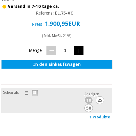
Sport
und
Versand in 7-10 tage ca.
spiele
Aerobic,
Referenz:
EL.75-VC
fitness
1.900,95EUR
Preis
und
Sanitärkleiderschränke
pilates
( Inkl. MwSt. 21%)
Veterinärmedizin
Menge
Sport
Orthopädie
und
spiele
In den Einkaufswagen
Chirurgische
instrumente
Sanitärkleiderschränke
(ausverkauf)
Sehen als
Anzeigen
10
25
Veterinärmedizin
50
1 Produkte
Orthopädie