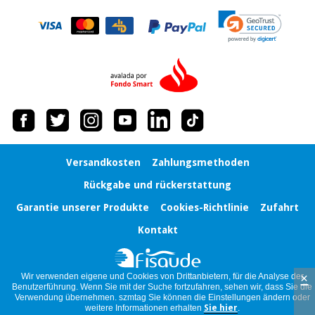
Chirurgische
instrumente
(ausverkauf)
Versandkosten
Zahlungsmethoden
Rückgabe und rückerstattung
Garantie unserer Produkte
Cookies-Richtlinie
Zufahrt
Kontakt
×
Wir verwenden eigene und Cookies von Drittanbietern, für die Analyse der
Benutzerführung. Wenn Sie mit der Suche fortzufahren, sehen wir, dass Sie die
Verwendung übernehmen. szmtag Sie können die Einstellungen ändern oder
weitere Informationen erhalten
Sie hier
.