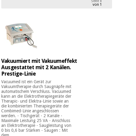
Seite
1
Medizinische
von 1
Traditionelle
ausrüstung
chinesische
medizin
Nachricht
Angebote
Traditionelle
Klinische
chinesische
möbel
medizin
Outlet
Angebote
Therapeutische
schränke
Vakuumiert mit Vakuumeffekt
Klinische
Ausgestattet mit 2 Kanälen.
möbel
Fisaude
Outlet
Essentielles
Prestige-Linie
Tech
schutzmaterial
Academy
Vacuumed ist ein Gerät zur
für
Therapeutische
Vakuumtherapie durch Saugnäpfe mit
coronaviren
automatischem Verschluss. Vacuumed
schränke
kann an die Elektrotherapiegeräte der
Fisaude
Therapic- und Elektra-Linie sowie an
Aerobic,
Tech
die kombinierten Therapiegeräte der
fitness
Combimed-Linie angeschlossen
Essentielles
Academy
und
werden. - Tischgerät - 2 Kanäle -
schutzmaterial
Maximale Leistung 25 VA - Anschluss
pilates
für
an Elektrotherapie - Saugleistung von
coronaviren
0 bis 0,6 bar Stärken - Saugen : Mit
dem ...