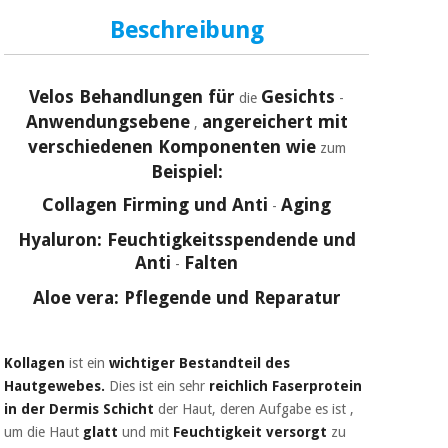
Sport
und
Beschreibung
spiele
Aerobic,
fitness
und
Sanitärkleiderschränke
Velos Behandlungen für
Gesichts
die
-
pilates
Anwendungsebene
angereichert mit
,
Veterinärmedizin
verschiedenen Komponenten wie
zum
Sport
Beispiel:
Orthopädie
und
Collagen Firming und Anti
Aging
-
spiele
Chirurgische
Hyaluron: Feuchtigkeitsspendende und
instrumente
Anti
Falten
-
Sanitärkleiderschränke
(ausverkauf)
Aloe vera: Pflegende und Reparatur
Veterinärmedizin
Kollagen
ist ein
wichtiger Bestandteil des
Hautgewebes.
Dies ist ein
sehr
reichlich
Faserprotein
Orthopädie
in der Dermis Schicht
der Haut, deren Aufgabe
es
ist
,
um die
Haut
glatt
und
mit
Feuchtigkeit versorgt
zu