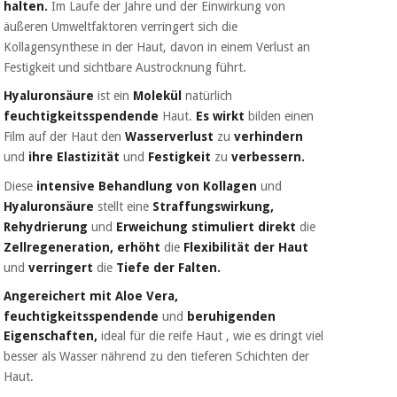
halten.
Im
Laufe der Jahre und der Einwirkung von
Chirurgische
instrumente
äußeren
Umweltfaktoren
verringert
sich die
(ausverkauf)
Kollagensynthese in der Haut,
davon
in einem Verlust
an
Festigkeit und sichtbare Austrocknung
führt.
Hyaluronsäure
ist ein
Molekül
natürlich
feuchtigkeitsspendende
Haut.
Es wirkt
bilden einen
Film auf der Haut
den
Wasserverlust
zu
verhindern
und
ihre
Elastizität
und
Festigkeit
zu
verbessern.
Diese
intensive Behandlung von Kollagen
und
Hyaluronsäure
stellt eine
Straffungswirkung,
Rehydrierung
und
Erweichung
stimuliert
direkt
die
Zellregeneration,
erhöht
die
Flexibilität der Haut
und
verringert
die
Tiefe der Falten.
Angereichert mit Aloe
Vera,
feuchtigkeitsspendende
und
beruhigenden
Eigenschaften,
ideal für
die
reife Haut
,
wie es
dringt viel
besser als Wasser nährend zu den tieferen Schichten
der
Haut.