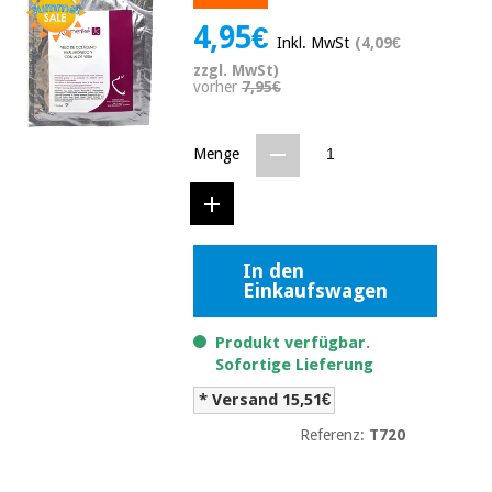
Medizinische
Traditionelle
4,95€
ausrüstung
chinesische
Inkl. MwSt
(4,09€
medizin
Nachricht
zzgl. MwSt)
Angebote
vorher
7,95€
Traditionelle
Klinische
chinesische
möbel
medizin
Menge
Outlet
Angebote
Therapeutische
schränke
Klinische
möbel
Fisaude
Outlet
Essentielles
Tech
In den
schutzmaterial
Academy
Einkaufswagen
für
Therapeutische
coronaviren
schränke
Produkt verfügbar.
Fisaude
Sofortige Lieferung
Aerobic,
Tech
fitness
* Versand 15,51€
Essentielles
Academy
und
schutzmaterial
Referenz:
T720
pilates
für
coronaviren