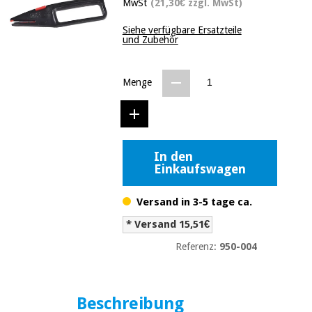
MwSt
(21,30€ zzgl. MwSt)
Medizinische
Traditionelle
ausrüstung
chinesische
Siehe verfügbare Ersatzteile
medizin
und Zubehör
Nachricht
Angebote
Traditionelle
Klinische
chinesische
Menge
möbel
medizin
Outlet
Angebote
Therapeutische
schränke
Klinische
möbel
In den
Fisaude
Outlet
Einkaufswagen
Essentielles
Tech
schutzmaterial
Academy
für
Therapeutische
Versand in 3-5 tage ca.
coronaviren
schränke
* Versand 15,51€
Fisaude
Aerobic,
Tech
Referenz:
950-004
fitness
Essentielles
Academy
und
schutzmaterial
pilates
für
coronaviren
Beschreibung