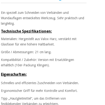
Sport
und
spiele
Aerobic,
Ein speziell zum Schneiden von Verbänden und
fitness
Wundauflagen entwickeltes Werkzeug. Sehr praktisch und
und
Sanitärkleiderschränke
langlebig.
pilates
Technische Spezifikationen:
Veterinärmedizin
Materialien: Hergestellt aus Valox-Harz, verstärkt mit
Sport
Orthopädie
und
Glasfaser für eine höhere Haltbarkeit.
spiele
Größe / Abmessungen: 21 cm lang.
Chirurgische
instrumente
Kompatibilität / Zubehör: Version mit Ersatzklingen
Sanitärkleiderschränke
(ausverkauf)
erhältlich (10er-Packung Klingen).
Eigenschaften:
Veterinärmedizin
Schnelles und effizientes Zuschneiden von Verbänden.
Ergonomischer Griff für mehr Kontrolle und Komfort.
Orthopädie
Tipp „Hautgleitmittel“, um das Entfernen von
festklebenden Verbänden zu erleichtern.