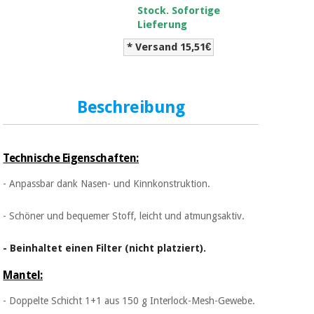
Sport
Stock. Sofortige
und
Lieferung
spiele
Aerobic,
fitness
* Versand 15,51€
und
Sanitärkleiderschränke
pilates
Veterinärmedizin
Beschreibung
Sport
Orthopädie
und
spiele
Technische Eigenschaften:
Chirurgische
instrumente
- Anpassbar dank Nasen- und Kinnkonstruktion.
Sanitärkleiderschränke
(ausverkauf)
- Schöner und bequemer Stoff, leicht und atmungsaktiv.
Veterinärmedizin
- Beinhaltet einen Filter (nicht platziert).
Mantel:
Orthopädie
- Doppelte Schicht 1+1 aus 150 g Interlock-Mesh-Gewebe.