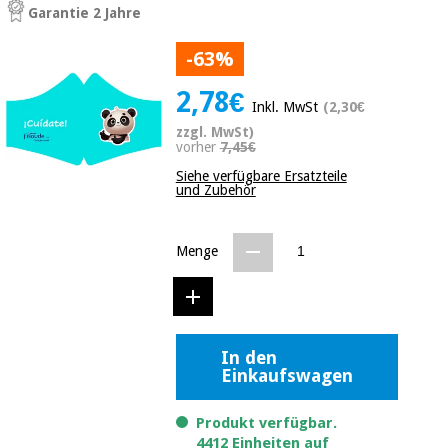
Medizinische
Garantie 2 Jahre
Traditionelle
ausrüstung
chinesische
medizin
-63%
Nachricht
Angebote
2,78€
Traditionelle
Klinische
Inkl. MwSt
(2,30€
chinesische
möbel
zzgl. MwSt)
medizin
vorher
7,45€
Outlet
Angebote
Therapeutische
Siehe verfügbare Ersatzteile
und Zubehör
schränke
Klinische
möbel
Fisaude
Outlet
Essentielles
Tech
Menge
schutzmaterial
Academy
für
Therapeutische
coronaviren
schränke
Fisaude
Aerobic,
Tech
In den
fitness
Essentielles
Academy
Einkaufswagen
und
schutzmaterial
pilates
für
Produkt verfügbar.
coronaviren
4412 Einheiten auf