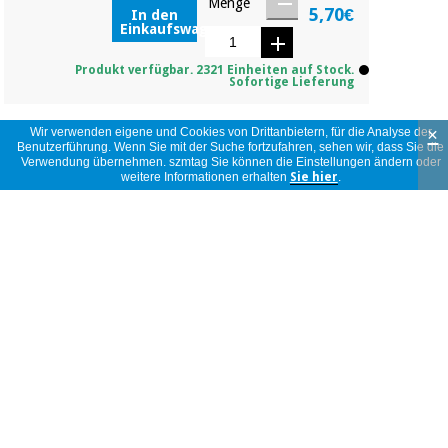
Menge
5,70€
In den
Einkaufswagen
Produkt verfügbar. 2321 Einheiten auf Stock.
Sofortige Lieferung
×
Wir verwenden eigene und Cookies von Drittanbietern, für die Analyse der
Benutzerführung. Wenn Sie mit der Suche fortzufahren, sehen wir, dass Sie die
Meinungen
Verwendung übernehmen. szmtag Sie können die Einstellungen ändern oder
weitere Informationen erhalten
Sie hier
.
5 sterne
(5)
3,6
4 sterne
(1)
3 sterne
(0)
2 sterne
(0)
9
1 stern
(3)
Meinungen
Las mascarillas infantiles venían con un
filtro que estaba amarillento en los