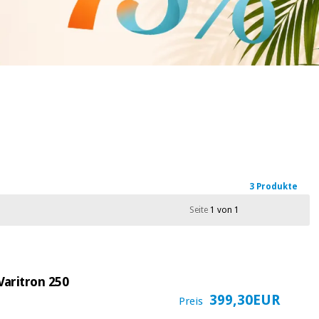
3 Produkte
Seite
1 von 1
Varitron 250
399,30EUR
Preis