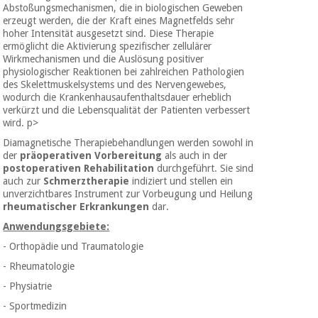
Abstoßungsmechanismen, die in biologischen Geweben
Medizinische
Traditionelle
erzeugt werden, die der Kraft eines Magnetfelds sehr
ausrüstung
chinesische
hoher Intensität ausgesetzt sind. Diese Therapie
medizin
Nachricht
ermöglicht die Aktivierung spezifischer zellulärer
Angebote
Wirkmechanismen und die Auslösung positiver
Traditionelle
physiologischer Reaktionen bei zahlreichen Pathologien
Klinische
chinesische
des Skelettmuskelsystems und des Nervengewebes,
möbel
wodurch die Krankenhausaufenthaltsdauer erheblich
medizin
Outlet
Angebote
verkürzt und die Lebensqualität der Patienten verbessert
Therapeutische
wird. p>
schränke
Klinische
Diamagnetische Therapiebehandlungen werden sowohl in
der
präoperativen Vorbereitung
als auch in der
möbel
Fisaude
Outlet
postoperativen Rehabilitation
durchgeführt. Sie sind
Essentielles
Tech
auch zur
Schmerztherapie
indiziert und stellen ein
schutzmaterial
Academy
unverzichtbares Instrument zur Vorbeugung und Heilung
für
Therapeutische
rheumatischer Erkrankungen
dar.
coronaviren
schränke
Anwendungsgebiete:
Fisaude
Aerobic,
Tech
- Orthopädie und Traumatologie
fitness
Essentielles
Academy
- Rheumatologie
und
schutzmaterial
pilates
- Physiatrie
für
coronaviren
- Sportmedizin