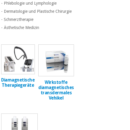
Sport
- Phlebologie und Lymphologie
und
spiele
- Dermatologie und Plastische Chirurgie
Aerobic,
fitness
- Schmerztherapie
und
Sanitärkleiderschränke
- Ästhetische Medizin
pilates
Veterinärmedizin
Sport
Orthopädie
und
spiele
Chirurgische
instrumente
Sanitärkleiderschränke
(ausverkauf)
Diamagnetische
Wirkstoffe
Therapiegeräte
diamagnetisches
transdermales
Veterinärmedizin
Vehikel
Orthopädie