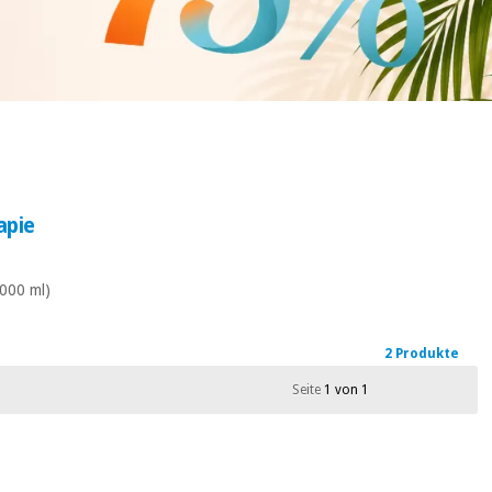
apie
1000 ml)
2 Produkte
Seite
1 von 1