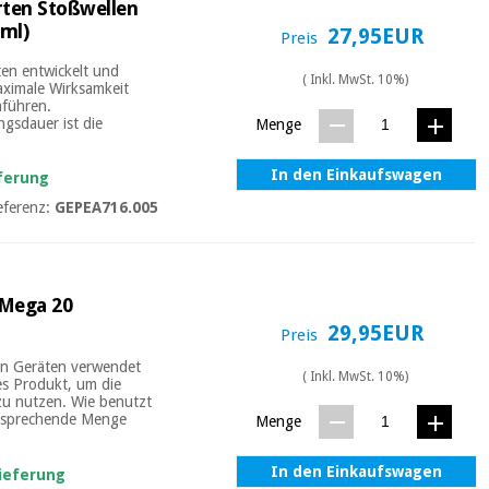
rten Stoßwellen
ml)
27,95EUR
Preis
ten entwickelt und
( Inkl. MwSt. 10%)
maximale Wirksamkeit
hführen.
gsdauer ist die
Menge
In den Einkaufswagen
eferung
eferenz:
GEPEA716.005
 Mega 20
29,95EUR
Preis
hen Geräten verwendet
( Inkl. MwSt. 10%)
es Produkt, um die
zu nutzen. Wie benutzt
ntsprechende Menge
Menge
In den Einkaufswagen
Lieferung