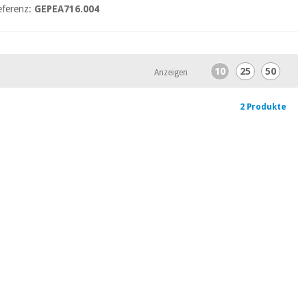
eferenz:
GEPEA716.004
10
25
50
Anzeigen
2 Produkte