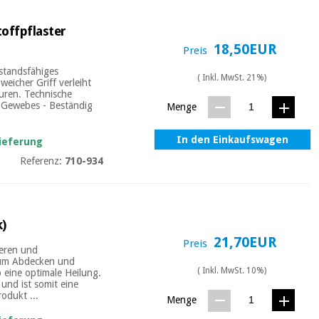
offpflaster
18,50EUR
Preis
rstandsfähiges
( Inkl. MwSt. 21%)
eicher Griff verleiht
uren. Technische
n Gewebes - Beständig
Menge
In den Einkaufswagen
Lieferung
Referenz:
710-934
k)
21,70EUR
Preis
heren und
 zum Abdecken und
( Inkl. MwSt. 10%)
 eine optimale Heilung.
und ist somit eine
odukt ...
Menge