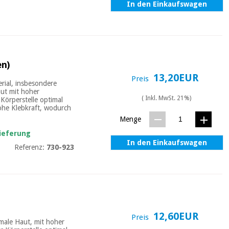
In den Einkaufswagen
en)
13,20EUR
Preis
rial, insbesondere
aut mit hoher
( Inkl. MwSt. 21%)
 Körperstelle optimal
hohe Klebkraft, wodurch
Menge
Lieferung
In den Einkaufswagen
Referenz:
730-923
12,60EUR
Preis
male Haut, mit hoher