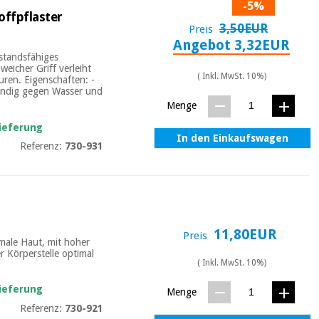
-5%
offpflaster
3,50EUR
Preis
Angebot 3,32EUR
rstandsfähiges
eicher Griff verleiht
( Inkl. MwSt. 10%)
ren. Eigenschaften: -
ändig gegen Wasser und
Menge
Lieferung
In den Einkaufswagen
Referenz:
730-931
11,80EUR
Preis
male Haut, mit hoher
r Körperstelle optimal
( Inkl. MwSt. 10%)
Lieferung
Menge
Referenz:
730-921