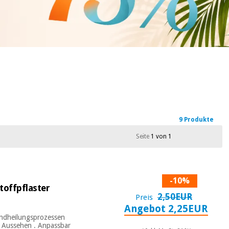
9 Produkte
Seite
1 von 1
-10%
toffpflaster
2,50EUR
Preis
Angebot 2,25EUR
Wundheilungsprozessen
es Aussehen . Anpassbar