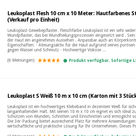
Leukoplast Flesh 10 cm x 10 Meter: Hautfarbenes St
(Verkauf pro Einheit)
Leukoplast Gewebepflaster. Fleischfarbe Leukoplast ist ein sehr wide
Wundpflaster, das bei Wundheilungsprozessen eingesetzt wird . Sein w
der Haut ein angenehmes Aussehen . Anpassbar auch an Körperkont
Eigenschaften: - Atmungsaktiv für die Haut aufgrund seines poröse
gegen Wasser und Schmutz - Hochwertige Viskose ...
(6 Meinungen)
Produkt verfügbar. Sofortige 
Leukoplast S Weiß 10 m x 10 cm (Karton mit 3 Stüc
Leukoplast ist ein hochwertiges Klebeband in dezentem Weiß für sic
langanhaltenden Halt. Mit seinen 10 m x 10 cm eignet es sich ideal
Schützen von Wunden, Schnitten und Einschnitten und ermöglicht so
Die 3er-Packung bietet ausreichend Platz für mehrere Anwendungen 
wirtschaftliche und praktische Lösung für Ihr Unternehmen. Dieses Pr