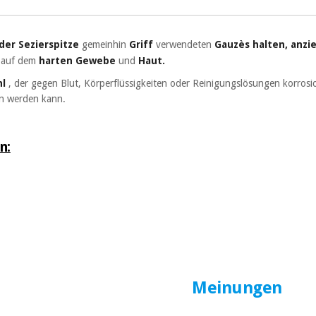
 der
Sezierspitze
gemeinhin
Griff
verwendeten
Gauzès
halten, anzi
auf dem
harten Gewebe
und
Haut.
hl
, der gegen Blut, Körperflüssigkeiten oder Reinigungslösungen korrosio
n werden kann.
n:
Meinungen